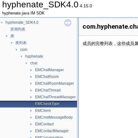
hyphenate_SDK4.0
4.15.0
hyphenate java IM SDK
hyphenate_SDK4.0
▼
com.hyphenate.
弃用列表
类
▼
类列表
▼
成员的完整列表，这些成员
com
▼
hyphenate
▼
chat
▼
EMChatManager
►
EMChatRoom
►
EMChatRoomManager
►
EMChatThread
►
EMChatThreadManager
►
EMCheckType
EMClient
►
EMCmdMessageBody
►
EMContact
►
EMContactManager
►
EMConversation
►