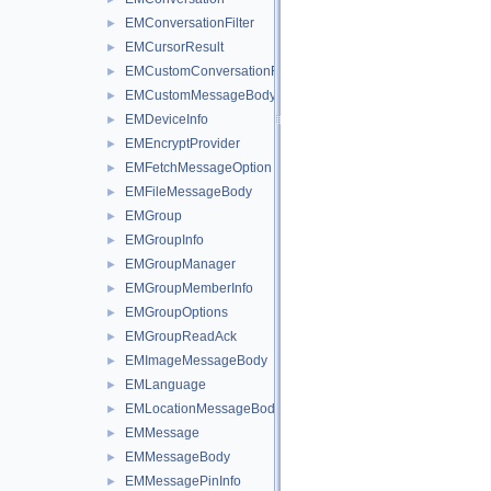
EMConversationFilter
►
EMCursorResult
►
EMCustomConversationFilter
►
EMCustomMessageBody
►
EMDeviceInfo
►
EMEncryptProvider
►
EMFetchMessageOption
►
EMFileMessageBody
►
EMGroup
►
EMGroupInfo
►
EMGroupManager
►
EMGroupMemberInfo
►
EMGroupOptions
►
EMGroupReadAck
►
EMImageMessageBody
►
EMLanguage
►
EMLocationMessageBody
►
EMMessage
►
EMMessageBody
►
EMMessagePinInfo
►