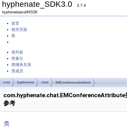
hyphenate_SDK3.0
3.7.4
hyphenatejavaIMSDK
首页
相关页面
类
类列表
类索引
类继承关系
类成员
com
hyphenate
chat
EMConferenceAttribute
com.hyphenate.chat.EMConferenceAttribut
参考
类