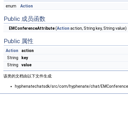
enum
Action
Public 成员函数
EMConferenceAttribute
(
Action
action, String key, String value)
Public 属性
Action
action
String
key
String
value
该类的文档由以下文件生成:
hyphenatechatsdk/src/com/hyphenate/chat/EMConferenceA