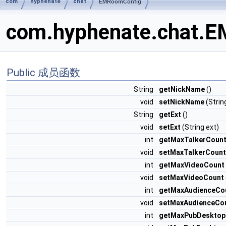
com
hyphenate
chat
EMRoomConfig
com.hyphenate.chat
Public 成员函数
String
getNickName
()
void
setNickName
(Strin
String
getExt
()
void
setExt
(String ext)
int
getMaxTalkerCoun
void
setMaxTalkerCount
int
getMaxVideoCount
void
setMaxVideoCount
int
getMaxAudienceCo
void
setMaxAudienceCo
int
getMaxPubDesktop