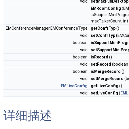
void
setMaxPubDesktop
EMRoomConfig
(EM
isSupportMiniProgram
maxTalkerCount, in
EMConferenceManager.EMConferenceType
getConfrTyp
()
void
setConfrTyp
(EMCon
boolean
isSupportMiniProg
void
setSupportMiniPro
boolean
isRecord
()
void
setRecord
(boolean 
boolean
isMergeRecord
()
void
setMergeRecord
(b
EMLiveConfig
getLiveConfig
()
void
setLiveConfig
(
EML
详细描述