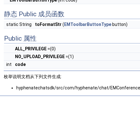
EMToolbarButtonType
(int code)
静态 Public 成员函数
static String
toFormatStr
(
EMToolbarButtonType
button)
Public 属性
ALL_PRIVILEGE
=(0)
NO_UPLOAD_PRIVILEGE
=(1)
int
code
枚举说明文档从下列文件生成:
hyphenatechatsdk/src/com/hyphenate/chat/EMConference