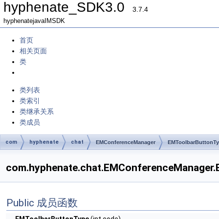
hyphenate_SDK3.0
3.7.4
hyphenatejavaIMSDK
首页
相关页面
类
类列表
类索引
类继承关系
类成员
com
hyphenate
chat
EMConferenceManager
EMToolbarButtonT
com.hyphenate.chat.EMConferenceManag
Public 成员函数