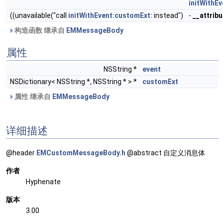
initWithE
((unavailable("call
initWithEvent:customExt:
instead")
-
__attribu
构造函数 继承自
EMMessageBody
属性
NSString *
event
NSDictionary< NSString *, NSString * > *
customExt
属性 继承自
EMMessageBody
详细描述
@header
EMCustomMessageBody.h
@abstract 自定义消息体
作者
Hyphenate
版本
3.00