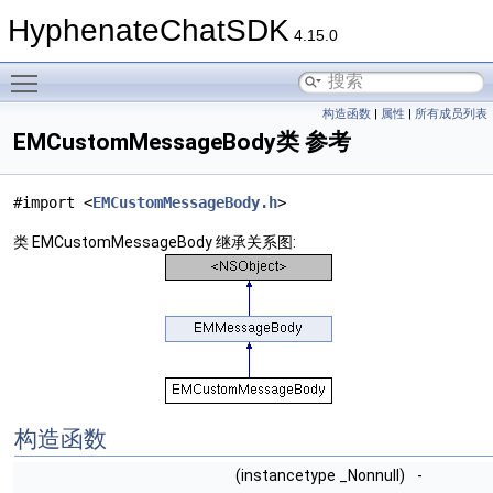
HyphenateChatSDK
4.15.0
Toggle main menu visibility
构造函数
|
属性
|
所有成员列表
EMCustomMessageBody类 参考
#import <
EMCustomMessageBody.h
>
类 EMCustomMessageBody 继承关系图:
构造函数
(instancetype _Nonnull)
-