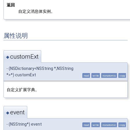
返回
自定义消息体实例。
属性说明
customExt
◆
- (NSDictionary<NSString *,NSString
*>*) customExt
read
write
nonatomic
copy
自定义扩展字典。
event
◆
- (NSString*) event
read
write
nonatomic
copy